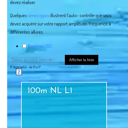
devez réaliser.
Quelques
séries types
illustrent l’auto- contrôle que vous
devez acquérir sur votre rapport amplitude/fréquence à
différentes allures.
Barêmes (15)
17
réponse(s) - de 10 a 17
2
<
1
100m NL L1