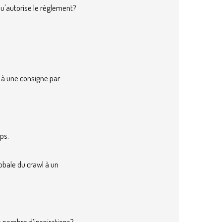
u'autorise le règlement?
 à une consigne par
lps.
obale du crawl à un
e nombre d’inspirations?