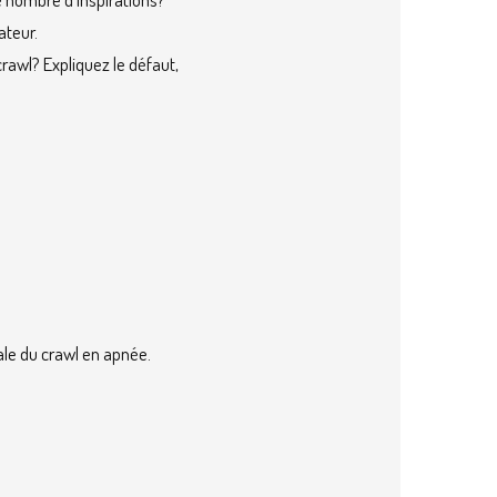
ateur.
rawl? Expliquez le défaut,
?
ale du crawl en apnée.