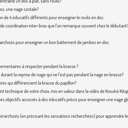
entraîne un dos à plat, sans roulis?
dos, une nage costale?
 de 4 éducatifs différents pour enseigner le roulis en dos.
 de coordination inter-bras que l'on remarque souvent chez le débutant
rarchisés pour enseigner un bon battement de jambes en dos.
lementaires à respecter pendant la brasse ?
 durant la reprise de nage qui ne l'est pas pendant la nage en brasse?
res qui différencient la brasse du papillon?
oint technique de votre choix, mis en valeur dans la vidéo de Kosuké Kita
les objectifs associés à des éducatifs précis pour enseigner une nage gl
iérarchisés (en précisant les sensations recherchées) pour apprendre