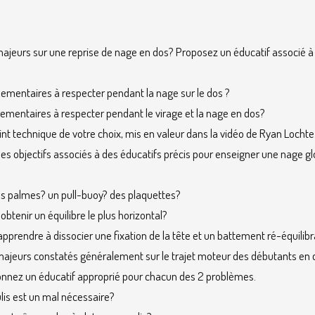
majeurs sur une reprise de nage en dos? Proposez un éducatif associé 
lementaires à respecter pendant la nage sur le dos ?
lementaires à respecter pendant le virage et la nage en dos?
oint technique de votre choix, mis en valeur dans la vidéo de Ryan Lochte
les objectifs associés à des éducatifs précis pour enseigner une nage g
 des palmes? un pull-buoy? des plaquettes?
btenir un équilibre le plus horizontal?
pprendre à dissocier une fixation de la tête et un battement ré-équilibr
majeurs constatés généralement sur le trajet moteur des débutants en d
t donnez un éducatif approprié pour chacun des 2 problèmes.
ulis est un mal nécessaire?