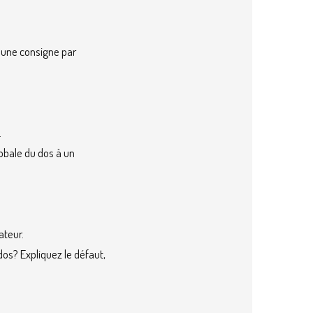
à une consigne par
.
lobale du dos à un
ateur.
os? Expliquez le défaut,