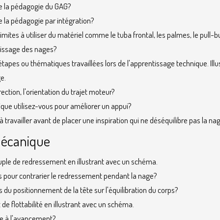
de la pédagogie du GAG?
de la pédagogie par intégration?
limites à utiliser du matériel comme le tuba frontal, les palmes, le pull-b
tissage des nages?
étapes ou thématiques travaillées lors de l'apprentissage technique. Ill
e.
ction, l'orientation du trajet moteur?
ue utilisez-vous pour améliorer un appui?
à travailler avant de placer une inspiration qui ne déséquilibre pas la na
mécanique
uple de redressement en illustrant avec un schéma.
s pour contrarier le redressement pendant la nage?
s du positionnement de la tête sur l'équilibration du corps?
 de flottabilité en illustrant avec un schéma.
ce à l'avancement?