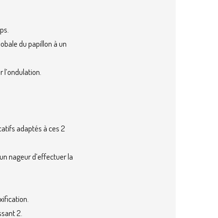
ps.
lobale du papillon à un
 l’ondulation.
catifs adaptés à ces 2
un nageur d’effectuer la
xification.
ssant 2.