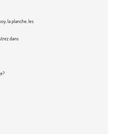
uoy, la planche, les
ustrez dans
ge?