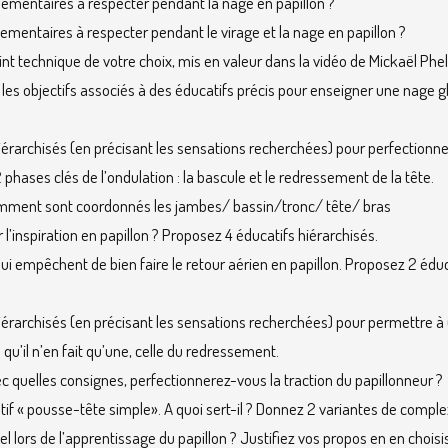
lementaires à respecter pendant la nage en papillon ?
ementaires à respecter pendant le virage et la nage en papillon ?
oint technique de votre choix, mis en valeur dans la vidéo de Mickaël Phel
 les objectifs associés à des éducatifs précis pour enseigner une nage g
érarchisés (en précisant les sensations recherchées) pour perfectionner
phases clés de l’ondulation : la bascule et le redressement de la tête.
omment sont coordonnés les jambes/ bassin/tronc/ tête/ bras
’inspiration en papillon ? Proposez 4 éducatifs hiérarchisés.
ui empêchent de bien faire le retour aérien en papillon. Proposez 2 édu
érarchisés (en précisant les sensations recherchées) pour permettre à 
qu’il n’en fait qu’une, celle du redressement.
ec quelles consignes, perfectionnerez-vous la traction du papillonneur ?
tif « pousse-tête simple». A quoi sert-il ? Donnez 2 variantes de comple
el lors de l’apprentissage du papillon ? Justifiez vos propos en en choisi