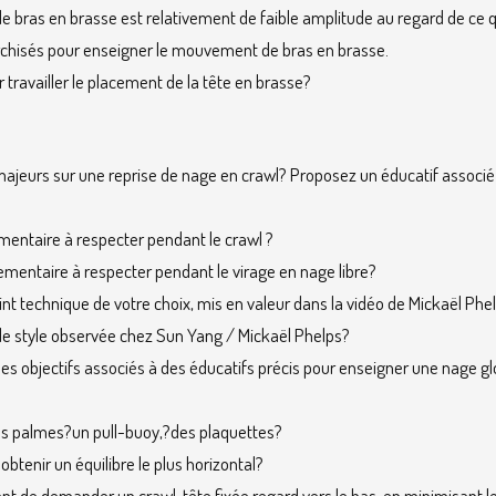
 bras en brasse est relativement de faible amplitude au regard de ce q
rchisés pour enseigner le mouvement de bras en brasse.
 travailler le placement de la tête en brasse?
majeurs sur une reprise de nage en crawl? Proposez un éducatif associé
mentaire à respecter pendant le crawl ?
ementaire à respecter pendant le virage en nage libre?
oint technique de votre choix, mis en valeur dans la vidéo de Mickaël Phe
de style observée chez Sun Yang / Mickaël Phelps?
les objectifs associés à des éducatifs précis pour enseigner une nage gl
 des palmes?un pull-buoy,?des plaquettes?
btenir un équilibre le plus horizontal?
nt de demander un crawl, tête fixée regard vers le bas, en minimisant l