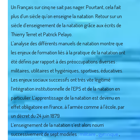
Un Français sur cinq ne sait pas nager. Pourtant, cela fait
plus d’un siècle qu’on enseigne la natation. Retour sur un
siècle d’enseignement de la natation grâce aux écrits de
Thierry Terret et Patrick Pelayo.
L'analyse des différents manuels de natation montre que
les enjeux de formation liés à la pratique de la natation ont
été définis par rapport à des préoccupations diverses :
militaires, utilitaires et hygiéniques, sportives, éducatives.
Les enjeux sociaux successifs ont très vite légitimé
l’intégration institutionnelle de l’EPS et de la natation en
particulier. L’apprentissage de la natation est devenu en
effet obligatoire en France, à l'armée comme à l'école, par
un décret du 24 juin 1879.
L’enseignement de la natation s’est alors nourri
successivement de sept modèles :
militaire
,
gymnique
,