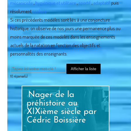
mécaniciste
,
hygiénique et utilitaire
,
sportif
,
adaptatif
puis
résolument
scolaire
.
Si ces précédents modèles sont liés à une conjoncture
historique, on observe de nos jours une permanence plus ou
moins marquée de ces modèles dans les enseignements
actuels de la natation en fonction des objectifs et
personnalités des enseignants.
10
réponse(s)
Nager de la
préhistoire au
XIXième siècle par
Cédric Boissière