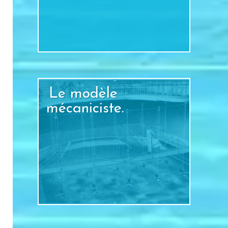
+
Le modèle
mécaniciste.
+