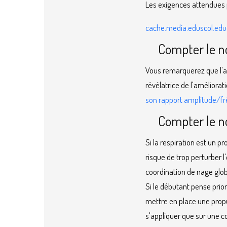
Les exigences attendues p
cache.media.eduscol.educ
Compter le no
Vous remarquerez que l'am
révélatrice de l'améliora
son rapport amplitude/f
Compter le n
Si la respiration est un p
risque de trop perturber l'
coordination de nage glob
Si le débutant pense prior
mettre en place une propu
s'appliquer que sur une co