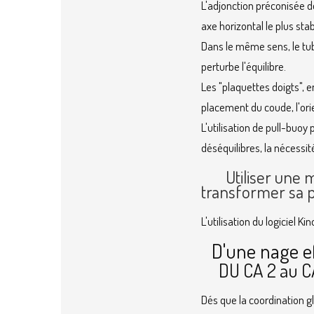
L'adjonction préconisée d
axe horizontal le plus stab
Dans le même sens, le tuba
perturbe l'équilibre.
Les "plaquettes doigts", e
placement du coude, l'ori
L'utilisation de pull-buoy
déséquilibres, la nécessi
Utiliser une
transformer sa p
L'utilisation du logiciel 
D'une nage ef
DU CA 2 au C
Dés que la coordination 