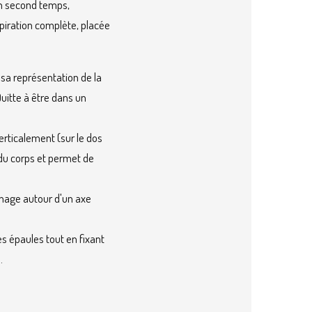
 un second temps,
xpiration complète, placée
 sa représentation de la
Quitte à être dans un
erticalement (sur le dos
 du corps et permet de
a nage autour d'un axe
s épaules tout en fixant
.