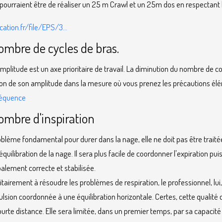
ourraient être de réaliser un 25 m Crawl et un 25m dos en respectant l
ation.fr/file/EPS/3...
mbre de cycles de bras.
plitude est un axe prioritaire de travail. La diminution du nombre de co
tion de son amplitude dans la mesure où vous prenez les précautions él
réquence
ombre d'inspiration
roblème fondamental pour durer dans la nage, elle ne doit pas être traitée
équilibration de la nage. Il sera plus facile de coordonner l'expiration puis
alement correcte et stabilisée.
itairement à résoudre les problèmes de respiration, le professionnel, lui
lsion coordonnée à une équilibration horizontale. Certes, cette qualité
urte distance. Elle sera limitée, dans un premier temps, par sa capacité