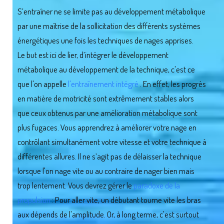
S’entraîner ne se limite pas au développement métabolique
par une maîtrise de la sollicitation des différents systèmes
énergétiques une fois les techniques de nages apprises.
Le but est ici de lier, d’intégrer le développement
métabolique au développement de la technique, c'est ce
que l'on appelle
l'entraînement intégré
. En effet, les progrès
en matière de motricité sont extrêmement stables alors
que ceux obtenus par une amélioration métabolique sont
plus fugaces. Vous apprendrez à améliorer votre nage en
contrôlant simultanément votre vitesse et votre technique à
différentes allures. Il ne s’agit pas de délaisser la technique
lorsque l'on nage vite ou au contraire de nager bien mais
trop lentement. Vous devrez gérer le
paradoxe de la
propulsion
: Pour aller vite, un débutant tourne vite les bras
aux dépends de l'amplitude. Or, à long terme, c'est surtout