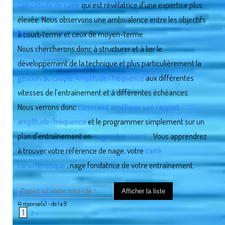
l'amplitude de nage
qui est révélatrice d'une expertise plus
élevée. Nous observons une ambivalence entre les objectifs
à court-terme et ceux de moyen-terme.
Nous chercherons donc à structurer et à lier le
développement de la technique et plus particulièrement la
gestion du couple Amplitude/fréquence
aux différentes
vitesses de l’entraînement et à différentes échéances.
Nous verrons donc
comment améliorer son rapport
amplitude/fréquence
et le programmer simplement sur un
plan d'entraînement en
nageant au carré.
. Vous apprendrez
à trouver votre référence de nage, votre
carré
caractéristique
, nage fondatrice de votre entraînement.
14
réponse(s) - de 1 a 9
1
2
>