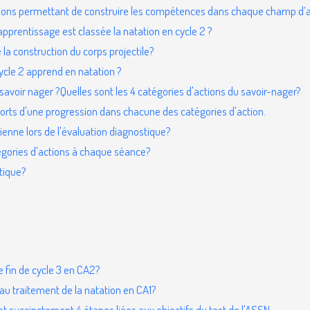
sions permettant de construire les compétences dans chaque champ d’
pprentissage est classée la natation en cycle 2 ?
e la construction du corps projectile?
Cycle 2 apprend en natation ?
avoir nager ?Quelles sont les 4 catégories d'actions du savoir-nager?
rts d'une progression dans chacune des catégories d'action.
ienne lors de l'évaluation diagnostique?
égories d'actions à chaque séance?
tique?
e fin de cycle 3 en CA2?
 au traitement de la natation en CA1?
t succinctement 4 étapes liées aux objectifs du test de l'ASSN.