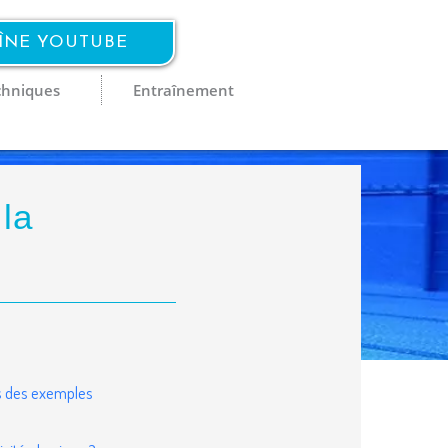
AÎNE YOUTUBE
chniques
Entraînement
la
rs des exemples