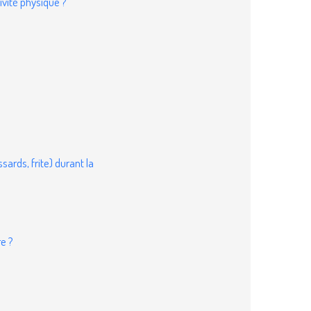
ivité physique ?
ards, frite) durant la
e ?