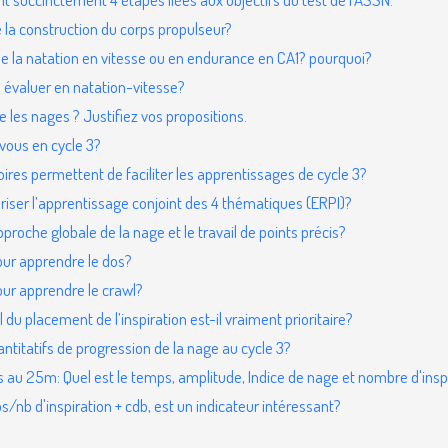
e la construction du corps propulseur?
e la natation en vitesse ou en endurance en CA1? pourquoi?
 évaluer en natation-vitesse?
 les nages ? Justifiez vos propositions.
-vous en cycle 3?
ires permettent de faciliter les apprentissages de cycle 3?
riser l’apprentissage conjoint des 4 thématiques (ERPI)?
roche globale de la nage et le travail de points précis?
our apprendre le dos?
our apprendre le crawl?
u placement de l’inspiration est-il vraiment prioritaire?
ntitatifs de progression de la nage au cycle 3?
ts au 25m: Quel est le temps, amplitude, Indice de nage et nombre d'insp
/nb d'inspiration + cdb, est un indicateur intéressant?