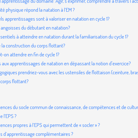
'apprentissage du domaine: Agir, s’exprimer, comprendre à travers l’act
vité physique répond la natation à l’EM ?
s apprentissages sont à valoriser en natation en cycle 1?
angoisses du débutant en natation?
sentiels à atteindre en natation durant la familiarisation du cycle 1?
e la construction du corps flottant?
on attendre en fin de cycle 1?
ux apprentissages de natation en dépassant la notion d'exercice?
ogiques prendriez-vous avec les ustensiles de flottaison (ceinture, brass
corps flottant?
tences du socle commun de connaissance, de compétences et de cultur
de l’EPS ?
ences propres à l’EPS qui permettent de « socler » ?
ps d’apprentissage complémentaires ?